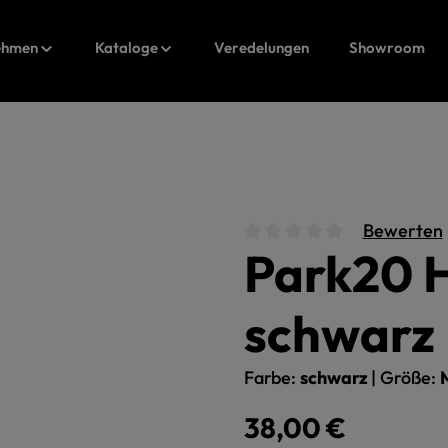
ehmen
Kataloge
Veredelungen
Showroom
Bewerten
Park20 
Durchschnittliche Bewert
schwarz
Farbe:
schwarz
|
Größe:
Regulärer Preis:
38,00 €