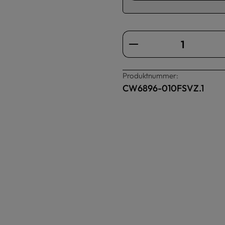
Produkt Anzahl: Gi
Produktnummer:
CW6896-010FSVZ.1