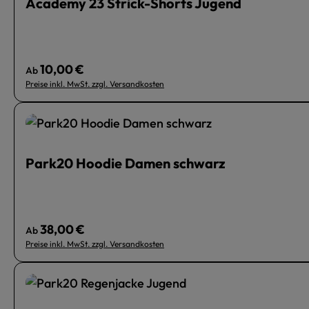
Academy 23 Strick-Shorts Jugend
10,00 €
Regulärer Preis:
Ab
Preise inkl. MwSt. zzgl. Versandkosten
Park20 Hoodie Damen schwarz
38,00 €
Regulärer Preis:
Ab
Preise inkl. MwSt. zzgl. Versandkosten