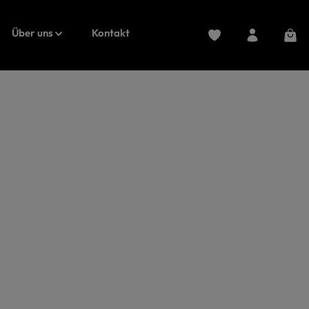
Du hast 0 Produkte au
Ware
Über uns
Kontakt