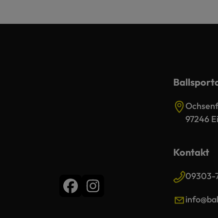
Ballsport
Ochsenfu
97246 Ei
Kontakt
09303-
info@bal