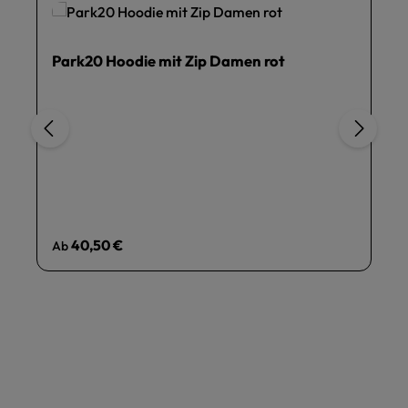
Park20 Hoodie mit Zip Damen rot
Regulärer Preis:
40,50 €
Ab