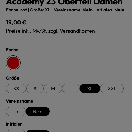
Academy 23 Oberteil Damen
Farbe:
rot
|
Größe:
XL
|
Vereinsname:
Nein
|
Initialen:
Nein
Regulärer Preis:
19,00 €
Preise inkl. MwSt. zzgl. Versandkosten
auswählen
Farbe
rot
auswählen
Größe
XS
S
M
L
XL
XXL
auswählen
Vereinsname
Ja
Nein
auswählen
Initialen