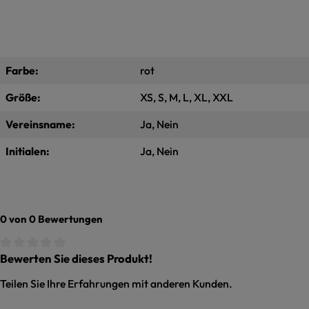
Farbe:
rot
Größe:
XS, S, M, L, XL, XXL
Vereinsname:
Ja, Nein
Initialen:
Ja, Nein
0 von 0 Bewertungen
Bewerten Sie dieses Produkt!
Durchschnittliche Bewertung von 0 von 5 Sternen
Teilen Sie Ihre Erfahrungen mit anderen Kunden.