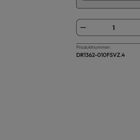
Produkt Anzahl: Gi
Produktnummer:
DR1362-010FSVZ.4