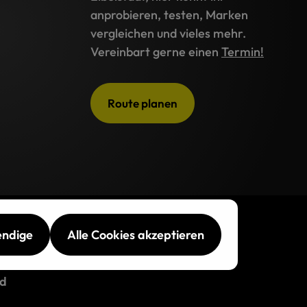
anprobieren, testen, Marken
vergleichen und vieles mehr.
Vereinbart gerne einen
Termin!
Route planen
endige
Alle Cookies akzeptieren
d