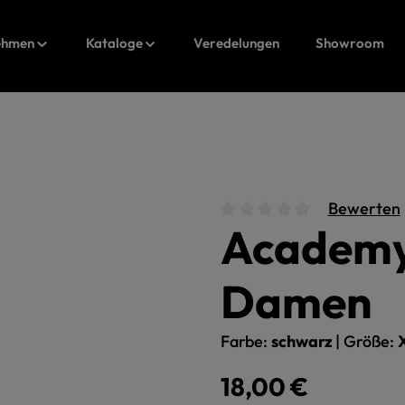
ehmen
Kataloge
Veredelungen
Showroom
Bewerten
Academy 
Durchschnittliche Bewert
Damen
Farbe:
schwarz
|
Größe:
Regulärer Preis:
18,00 €