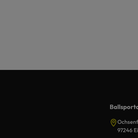
Ballsport
Ochsenfu
97246 Ei