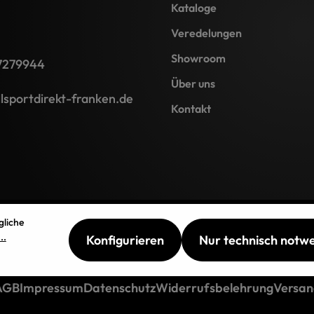
Kataloge
Veredelungen
Showroom
7279944
Über uns
lsportdirekt-franken.de
Kontakt
gliche
..
Konfigurieren
Nur technisch notw
AGB
Impressum
Datenschutz
Widerrufsbelehrung
Versan