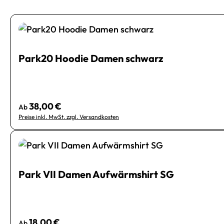
Park20 Hoodie Damen schwarz
38,00 €
Regulärer Preis:
Ab
Preise inkl. MwSt. zzgl. Versandkosten
Park VII Damen Aufwärmshirt SG
18,00 €
Regulärer Preis:
Ab