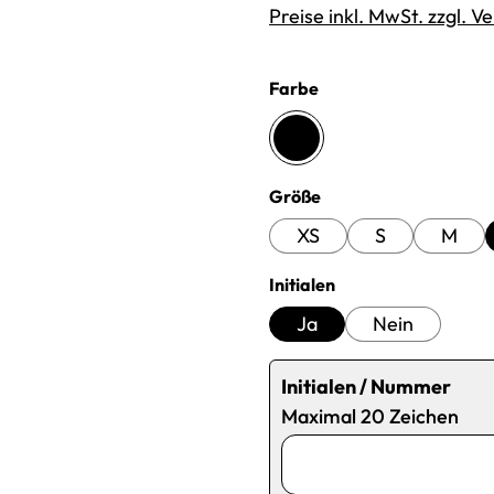
Preise inkl. MwSt. zzgl. 
auswählen
Farbe
schwarz
auswählen
Größe
XS
S
M
auswählen
Initialen
Ja
Nein
Initialen / Nummer
Maximal 20 Zeichen