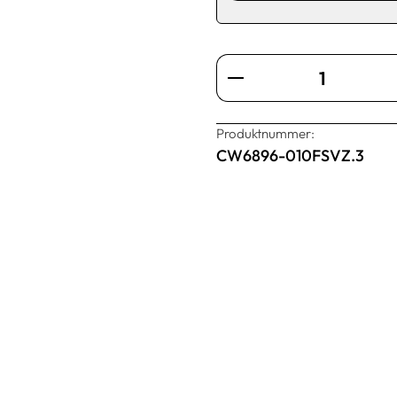
Produkt Anzahl: Gi
Produktnummer:
CW6896-010FSVZ.3