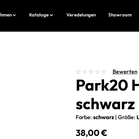
ehmen
Kataloge
Veredelungen
Showroom
Bewerten
Park20 
Durchschnittliche Bewert
schwarz
Farbe:
schwarz
|
Größe:
Regulärer Preis:
38,00 €