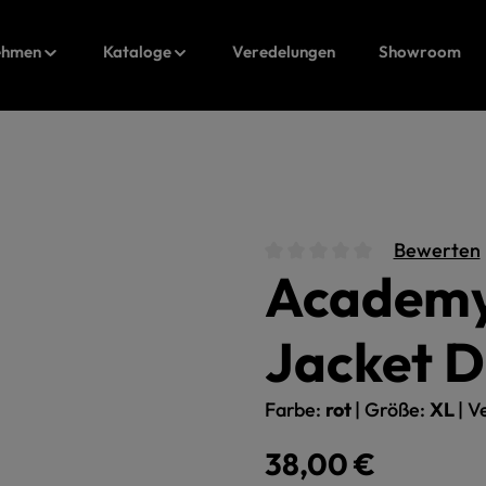
ehmen
Kataloge
Veredelungen
Showroom
Bewerten
Academy 
Durchschnittliche Bewert
Jacket 
Farbe:
rot
|
Größe:
XL
|
Ve
Regulärer Preis:
38,00 €