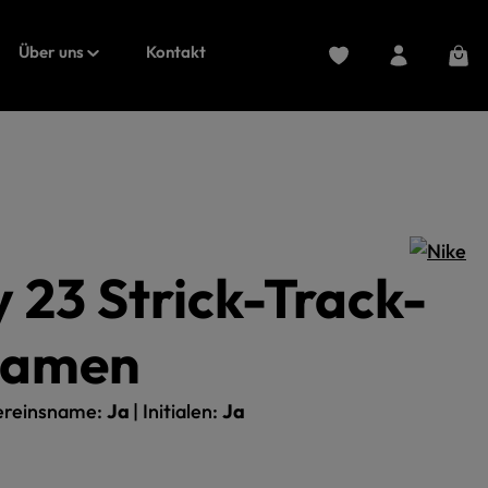
Du hast 0 Produkte au
Ware
Über uns
Kontakt
23 Strick-Track-
ung von 0 von 5 Sternen
Damen
reinsname:
Ja
|
Initialen:
Ja