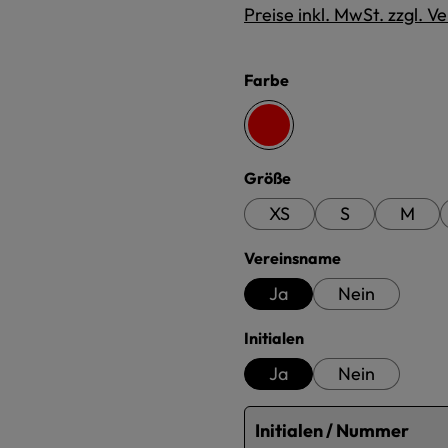
Preise inkl. MwSt. zzgl. 
auswählen
Farbe
rot
auswählen
Größe
XS
S
M
auswählen
Vereinsname
Ja
Nein
auswählen
Initialen
Ja
Nein
Initialen / Nummer