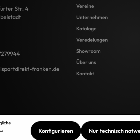
Vereine
rter Str. 4
belstadt
Unternehmen
Kataloge
Veredelungen
Showroom
7279944
Über uns
lsportdirekt-franken.de
Kontakt
gliche
..
Konfigurieren
Nur technisch notw