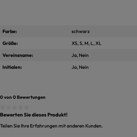
Farbe:
schwarz
Größe:
XS, S, M, L, XL
Vereinsname:
Ja, Nein
Initialen:
Ja, Nein
0 von 0 Bewertungen
Bewerten Sie dieses Produkt!
Durchschnittliche Bewertung von 0 von 5 Sternen
Teilen Sie Ihre Erfahrungen mit anderen Kunden.