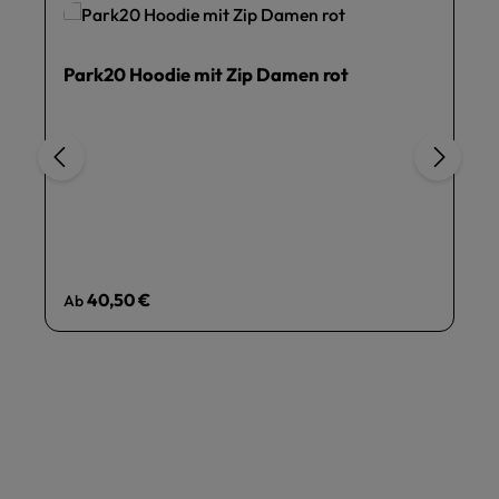
Park20 Hoodie mit Zip Damen rot
Regulärer Preis:
40,50 €
Ab