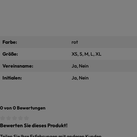
Farbe:
rot
Größe:
XS, S, M, L, XL
Vereinsname:
Ja, Nein
Initialen:
Ja, Nein
0 von 0 Bewertungen
Bewerten Sie dieses Produkt!
Durchschnittliche Bewertung von 0 von 5 Sternen
Teilen Sie Ihre Erfahrungen mit anderen Kunden.