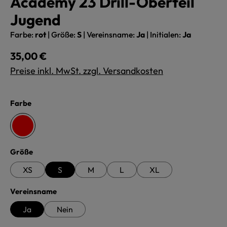
Academy 23 Drill-Oberteil
Jugend
Farbe:
rot
|
Größe:
S
|
Vereinsname:
Ja
|
Initialen:
Ja
Regulärer Preis:
35,00 €
Preise inkl. MwSt. zzgl. Versandkosten
auswählen
Farbe
rot
auswählen
Größe
XS
S
M
L
XL
auswählen
Vereinsname
Ja
Nein