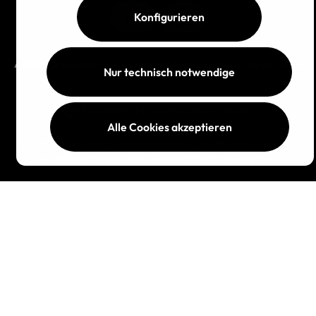
Konfigurieren
AGB
Impressum
Datenschutz
Widerrufsbelehrung
Versand
Nur technisch notwendige
Realisiert mit
nextsolutions GmbH
Alle Cookies akzeptieren
Alle Preise inkl. gesetzl. Mehrwertsteuer zzgl.
Versandkosten
und
ggf. Nachnahmegebühren, wenn nicht anders angegeben.