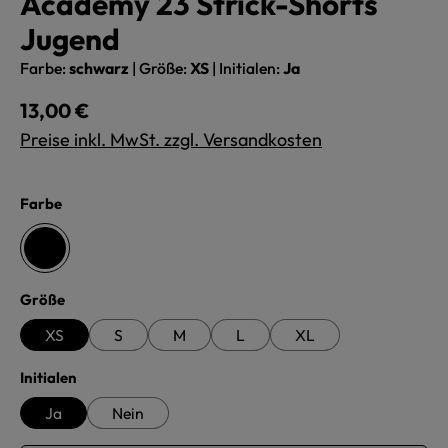
Academy 23 Strick-Shorts
Jugend
Farbe:
schwarz
|
Größe:
XS
|
Initialen:
Ja
Regulärer Preis:
13,00 €
Preise inkl. MwSt. zzgl. Versandkosten
auswählen
Farbe
schwarz
auswählen
Größe
XS
S
M
L
XL
auswählen
Initialen
Ja
Nein