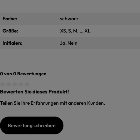
Farbe:
schwarz
Größe:
XS, S, M, L, XL
Initialen:
Ja, Nein
0 von 0 Bewertungen
Bewerten Sie dieses Produkt!
Durchschnittliche Bewertung von 0 von 5 Sternen
Teilen Sie Ihre Erfahrungen mit anderen Kunden.
Bewertung schreiben