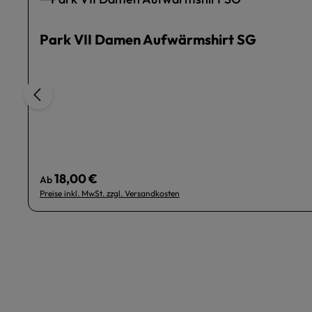
Park VII Damen Aufwärmshirt SG
18,00 €
Regulärer Preis:
Ab
Preise inkl. MwSt. zzgl. Versandkosten