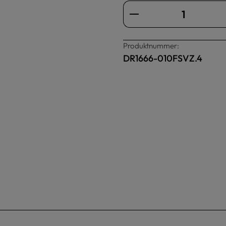
Produkt Anzahl: Gi
Produktnummer:
DR1666-010FSVZ.4