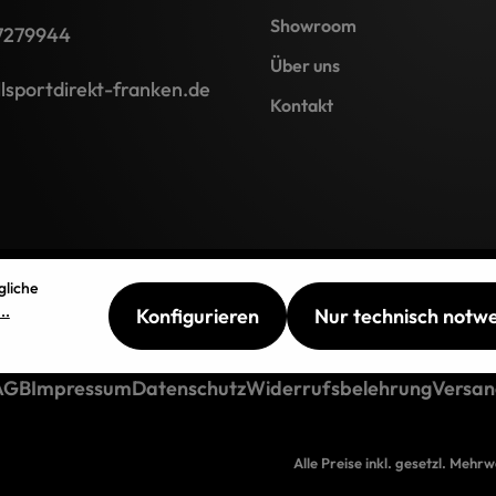
Showroom
7279944
Über uns
lsportdirekt-franken.de
Kontakt
gliche
..
Konfigurieren
Nur technisch notw
AGB
Impressum
Datenschutz
Widerrufsbelehrung
Versan
Alle Preise inkl. gesetzl. Mehr