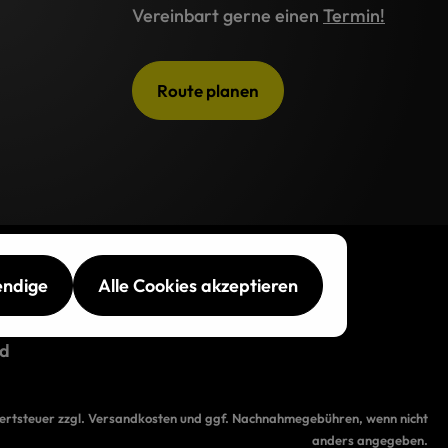
Vereinbart gerne einen
Termin!
Route planen
endige
Alle Cookies akzeptieren
d
wertsteuer zzgl.
Versandkosten
und ggf. Nachnahmegebühren, wenn nicht
anders angegeben.