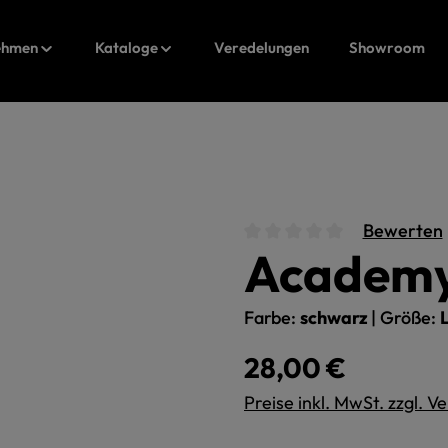
ehmen
Kataloge
Veredelungen
Showroom
Bewerten
Academy
Durchschnittliche Bewert
Farbe:
schwarz
|
Größe:
Regulärer Preis:
28,00 €
Preise inkl. MwSt. zzgl. 