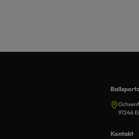
Ballsport
Ochsenfu
97246 Ei
Kontakt