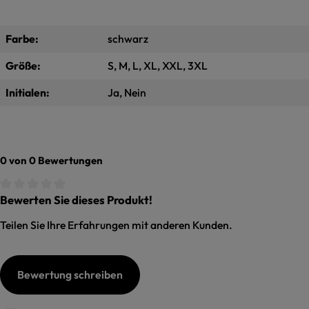
Farbe:
schwarz
Größe:
S, M, L, XL, XXL, 3XL
Initialen:
Ja, Nein
0 von 0 Bewertungen
Bewerten Sie dieses Produkt!
Durchschnittliche Bewertung von 0 von 5 Sternen
Teilen Sie Ihre Erfahrungen mit anderen Kunden.
Bewertung schreiben