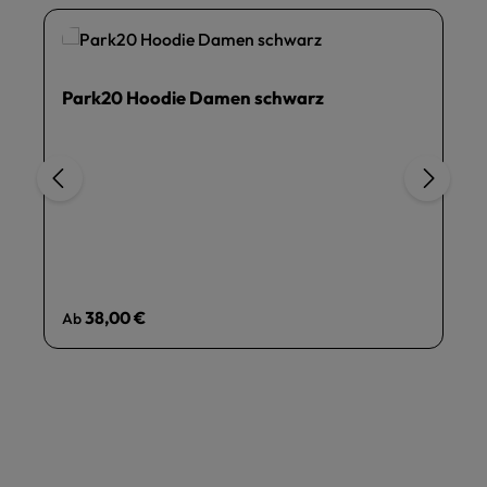
Park20 Hoodie Damen schwarz
Regulärer Preis:
38,00 €
Ab