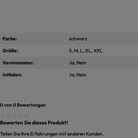
Farbe:
schwarz
Größe:
S, M, L, XL, XXL
Vereinsname:
Ja, Nein
Initialen:
Ja, Nein
0 von 0 Bewertungen
Bewerten Sie dieses Produkt!
Durchschnittliche Bewertung von 0 von 5 Sternen
Teilen Sie Ihre Erfahrungen mit anderen Kunden.