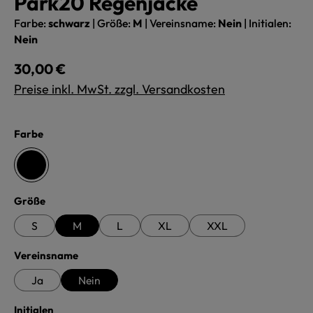
Park20 Regenjacke
Farbe:
schwarz
|
Größe:
M
|
Vereinsname:
Nein
|
Initialen:
Nein
Regulärer Preis:
30,00 €
Preise inkl. MwSt. zzgl. Versandkosten
auswählen
Farbe
schwarz
auswählen
Größe
S
M
L
XL
XXL
auswählen
Vereinsname
Ja
Nein
auswählen
Initialen