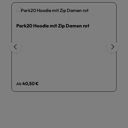
Park20 Hoodie mit Zip Damen rot
Regulärer Preis:
40,50 €
Ab