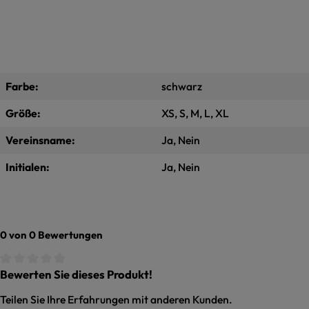
Farbe:
schwarz
Größe:
XS, S, M, L, XL
Vereinsname:
Ja, Nein
Initialen:
Ja, Nein
0 von 0 Bewertungen
Bewerten Sie dieses Produkt!
Durchschnittliche Bewertung von 0 von 5 Sternen
Teilen Sie Ihre Erfahrungen mit anderen Kunden.