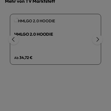
Mehr von TV Marktsteft
HMLGO 2.0 HOODIE
Regulärer Preis:
34,72 €
Ab