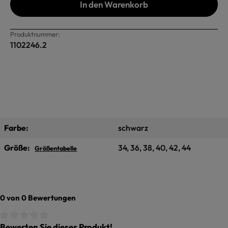
In den Warenkorb
Produktnummer:
1102246.2
Farbe:
schwarz
Größe:
34, 36, 38, 40, 42, 44
Größentabelle
0 von 0 Bewertungen
Bewerten Sie dieses Produkt!
Durchschnittliche Bewertung von 0 von 5 Sternen