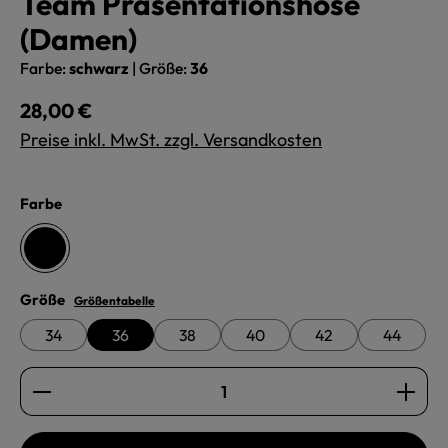
Team Präsentationshose
(Damen)
Farbe:
schwarz
|
Größe:
36
Regulärer Preis:
28,00 €
Preise inkl. MwSt. zzgl. Versandkosten
auswählen
Farbe
schwarz
auswählen
Größe
Größentabelle
34
36
38
40
42
44
Produkt Anzahl: Gib den gewünschten Wert ein oder b