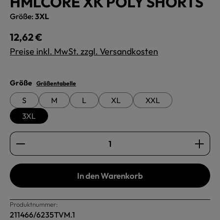
HMLCORE XK POLY SHORTS
Größe:
3XL
Regulärer Preis:
12,62 €
Preise inkl. MwSt. zzgl. Versandkosten
auswählen
Größe
Größentabelle
S
M
L
XL
XXL
3XL
Produkt Anzahl: Gib den gewünschten Wert ein oder b
In den Warenkorb
Produktnummer:
211466/6235TVM.1