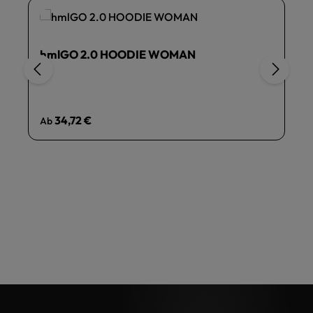
hmlGO 2.0 HOODIE WOMAN
Regulärer Preis:
34,72 €
Ab