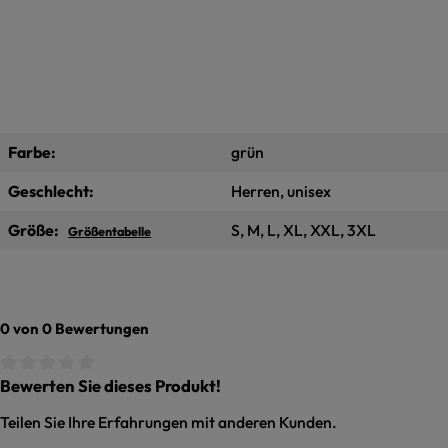
Farbe:
grün
Geschlecht:
Herren, unisex
Größe:
S, M, L, XL, XXL, 3XL
Größentabelle
0 von 0 Bewertungen
Bewerten Sie dieses Produkt!
Durchschnittliche Bewertung von 0 von 5 Sternen
Teilen Sie Ihre Erfahrungen mit anderen Kunden.