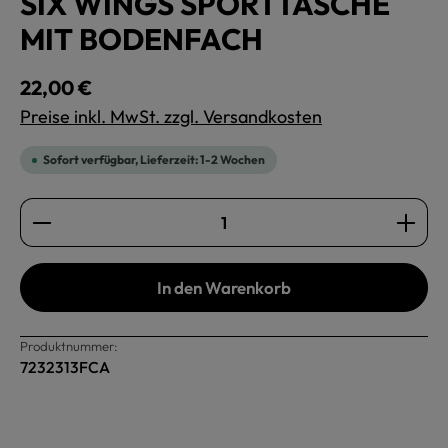
SIX WINGS SPORTTASCHE
MIT BODENFACH
Regulärer Preis:
22,00 €
Preise inkl. MwSt. zzgl. Versandkosten
Sofort verfügbar, Lieferzeit: 1-2 Wochen
Produkt Anzahl: Gib den gewünschten Wert ein oder b
In den Warenkorb
Produktnummer:
7232313FCA