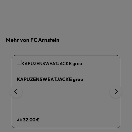
Mehr von FC Arnstein
KAPUZENSWEATJACKE grau
Regulärer Preis:
32,00 €
Ab