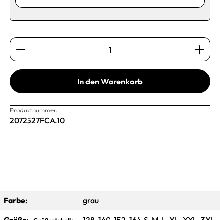
Produkt Anzahl: Gib den gewünschten Wert ein oder b
In den Warenkorb
Produktnummer:
2072527FCA.10
Farbe:
grau
Größe:
128, 140, 152, 164, S, M, L, XL, XXL, 3XL