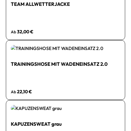
TEAM ALLWETTERJACKE
Regulärer Preis:
32,00 €
Ab
TRAININGSHOSE MIT WADENEINSATZ 2.0
Regulärer Preis:
22,10 €
Ab
KAPUZENSWEAT grau