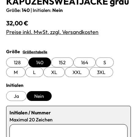
KAPUZENSWEATJACKE grau
Größe:
140
|
Initialen:
Nein
Regulärer Preis:
32,00 €
Preise inkl. MwSt. zzgl. Versandkosten
auswählen
Größe
Größentabelle
128
140
152
164
S
M
L
XL
XXL
3XL
auswählen
Initialen
Ja
Nein
Initialen / Nummer
Maximal 20 Zeichen