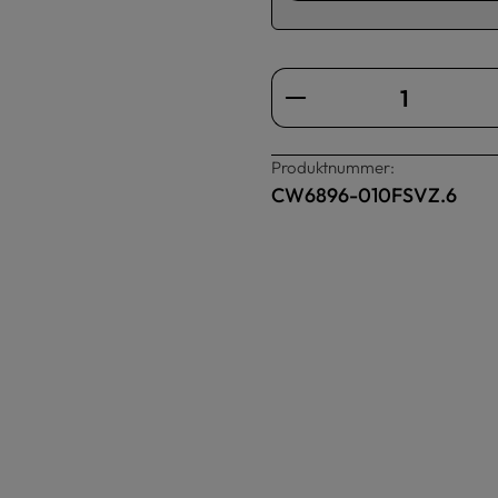
Produkt Anzahl: Gi
Produktnummer:
CW6896-010FSVZ.6