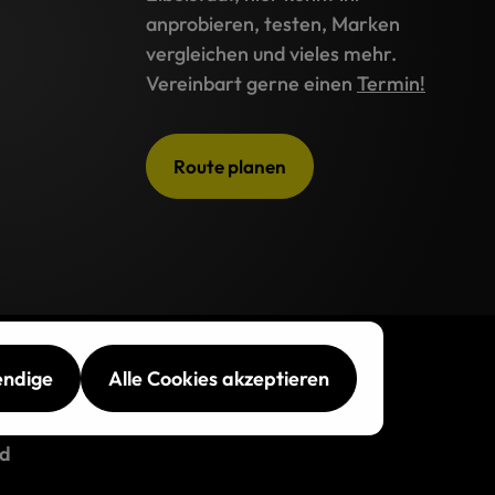
anprobieren, testen, Marken
vergleichen und vieles mehr.
Vereinbart gerne einen
Termin!
Route planen
endige
Alle Cookies akzeptieren
d