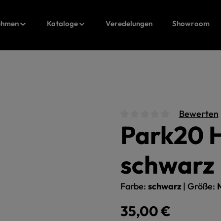
ehmen
Kataloge
Veredelungen
Showroom
Bewerten
Park20 
Durchschnittliche Bewert
schwarz
Farbe:
schwarz
|
Größe:
Regulärer Preis:
35,00 €