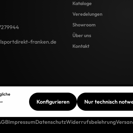
Kataloge
Veredelungen
Showroom
7279944
Über uns
lsportdirekt-franken.de
Kontakt
gliche
..
Konfigurieren
Nur technisch notw
AGB
Impressum
Datenschutz
Widerrufsbelehrung
Versan