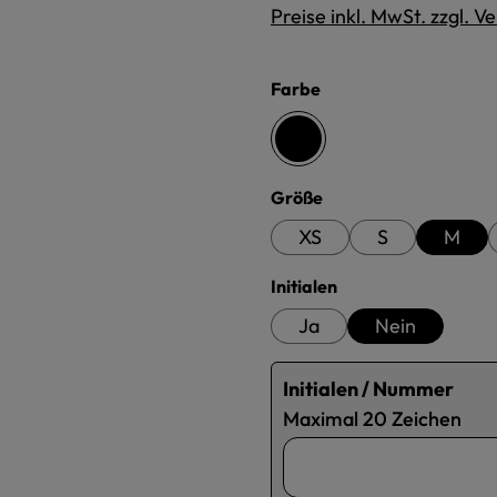
Preise inkl. MwSt. zzgl. 
auswählen
Farbe
schwarz
auswählen
Größe
XS
S
M
auswählen
Initialen
Ja
Nein
Initialen / Nummer
Maximal 20 Zeichen