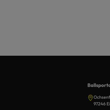
Ballsport
Ochsenfu
97246 Ei