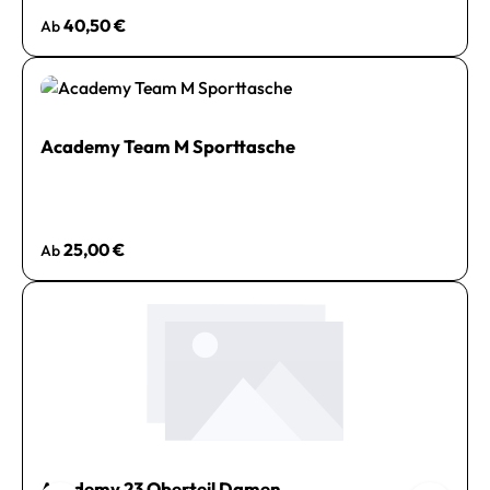
Regulärer Preis:
40,50 €
Ab
Academy Team M Sporttasche
Regulärer Preis:
25,00 €
Ab
Academy 23 Oberteil Damen