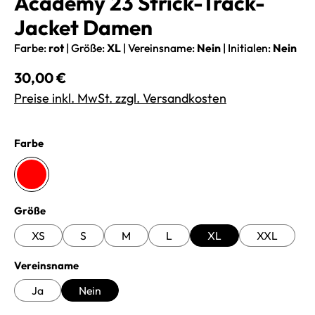
Academy 23 Strick-Track-
Jacket Damen
Farbe:
rot
|
Größe:
XL
|
Vereinsname:
Nein
|
Initialen:
Nein
Regulärer Preis:
30,00 €
Preise inkl. MwSt. zzgl. Versandkosten
auswählen
Farbe
rot
auswählen
Größe
XS
S
M
L
XL
XXL
auswählen
Vereinsname
Ja
Nein