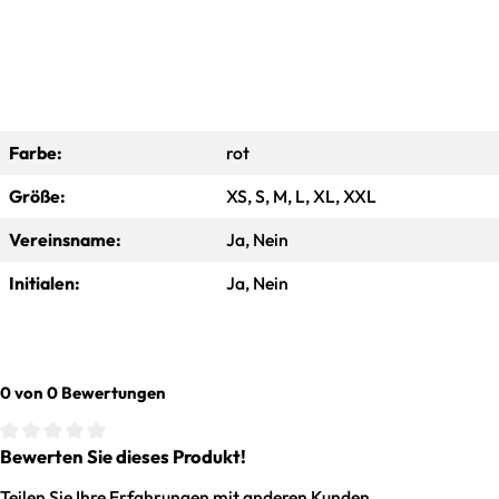
Farbe:
rot
Größe:
XS, S, M, L, XL, XXL
Vereinsname:
Ja, Nein
Initialen:
Ja, Nein
0 von 0 Bewertungen
Bewerten Sie dieses Produkt!
Durchschnittliche Bewertung von 0 von 5 Sternen
Teilen Sie Ihre Erfahrungen mit anderen Kunden.