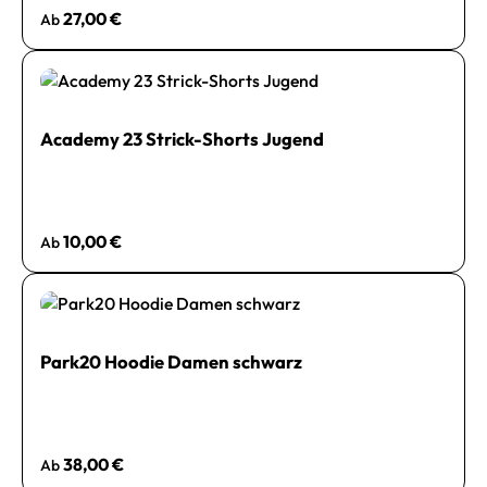
Regulärer Preis:
27,00 €
Ab
Academy 23 Strick-Shorts Jugend
Regulärer Preis:
10,00 €
Ab
Park20 Hoodie Damen schwarz
Regulärer Preis:
38,00 €
Ab