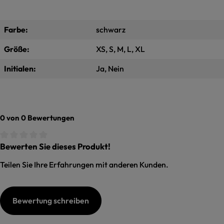
Farbe:
schwarz
Größe:
XS, S, M, L, XL
Initialen:
Ja, Nein
0 von 0 Bewertungen
Bewerten Sie dieses Produkt!
Durchschnittliche Bewertung von 0 von 5 Sternen
Teilen Sie Ihre Erfahrungen mit anderen Kunden.
Bewertung schreiben