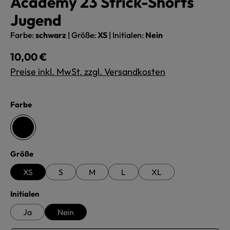
Academy 23 Strick-Shorts
Jugend
Farbe:
schwarz
|
Größe:
XS
|
Initialen:
Nein
Regulärer Preis:
10,00 €
Preise inkl. MwSt. zzgl. Versandkosten
auswählen
Farbe
schwarz
auswählen
Größe
XS
S
M
L
XL
auswählen
Initialen
Ja
Nein