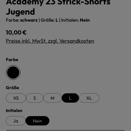
Academy 23 Strick-Shorts
Jugend
Farbe:
schwarz
|
Größe:
L
|
Initialen:
Nein
Regulärer Preis:
10,00 €
Preise inkl. MwSt. zzgl. Versandkosten
auswählen
Farbe
schwarz
auswählen
Größe
XS
S
M
L
XL
auswählen
Initialen
Ja
Nein