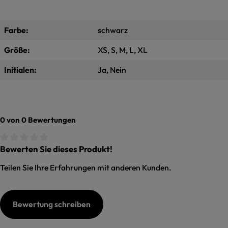
Farbe:
schwarz
Größe:
XS, S, M, L, XL
Initialen:
Ja, Nein
0 von 0 Bewertungen
Bewerten Sie dieses Produkt!
Durchschnittliche Bewertung von 0 von 5 Sternen
Teilen Sie Ihre Erfahrungen mit anderen Kunden.
Bewertung schreiben