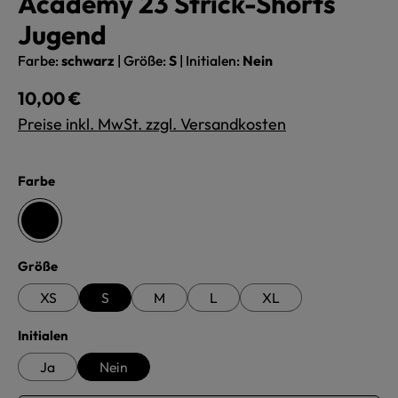
Academy 23 Strick-Shorts
Jugend
Farbe:
schwarz
|
Größe:
S
|
Initialen:
Nein
Regulärer Preis:
10,00 €
Preise inkl. MwSt. zzgl. Versandkosten
auswählen
Farbe
schwarz
auswählen
Größe
XS
S
M
L
XL
auswählen
Initialen
Ja
Nein