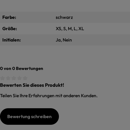
Farbe:
schwarz
Größe:
XS, S, M, L, XL
Initialen:
Ja, Nein
0 von 0 Bewertungen
Bewerten Sie dieses Produkt!
Durchschnittliche Bewertung von 0 von 5 Sternen
Teilen Sie Ihre Erfahrungen mit anderen Kunden.
Bewertung schreiben