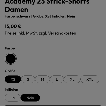
Academy 23 Strick-Shorts
Damen
Farbe:
schwarz
|
Größe:
XS
|
Initialen:
Nein
Regulärer Preis:
15,00 €
Preise inkl. MwSt. zzgl. Versandkosten
auswählen
Farbe
schwarz
auswählen
Größe
XS
S
M
L
XL
XXL
auswählen
Initialen
Ja
Nein