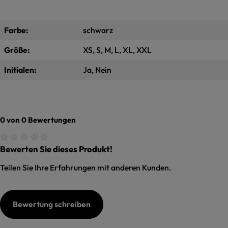
Farbe:
schwarz
Größe:
XS, S, M, L, XL, XXL
Initialen:
Ja, Nein
0 von 0 Bewertungen
Bewerten Sie dieses Produkt!
Durchschnittliche Bewertung von 0 von 5 Sternen
Teilen Sie Ihre Erfahrungen mit anderen Kunden.
Bewertung schreiben