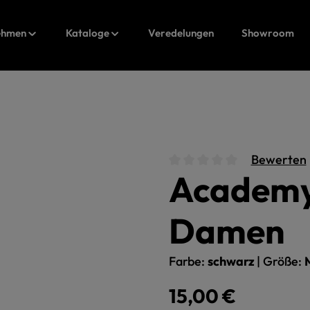
ehmen
Kataloge
Veredelungen
Showroom
Bewerten
Academy 
Durchschnittliche Bewert
Damen
Farbe:
schwarz
|
Größe:
Regulärer Preis:
15,00 €