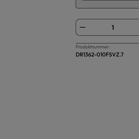
Produkt Anzahl: Gi
Produktnummer:
DR1362-010FSVZ.7