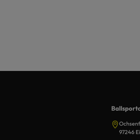
Ballsport
Ochsenfu
97246 Ei