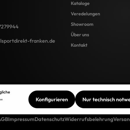
Kataloge
Veredelungen
Showroom
7279944
Über uns
lsportdirekt-franken.de
Kontakt
gliche
..
Konfigurieren
Nur technisch notw
AGB
Impressum
Datenschutz
Widerrufsbelehrung
Versan