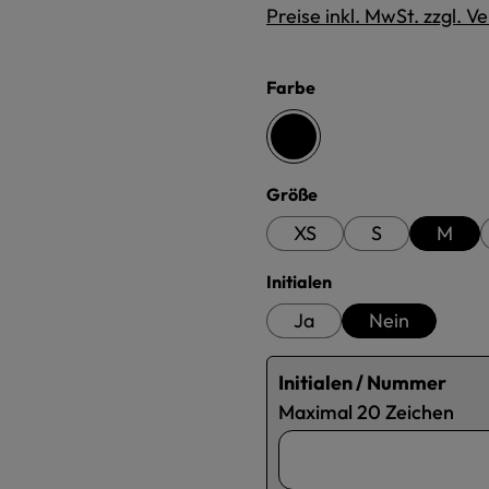
Preise inkl. MwSt. zzgl. 
auswählen
Farbe
schwarz
auswählen
Größe
XS
S
M
auswählen
Initialen
Ja
Nein
Initialen / Nummer
Maximal 20 Zeichen