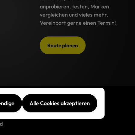
anprobieren, testen, Marken
vergleichen und vieles mehr.
Vereinbart gerne einen
Termin!
Route planen
endige
Alle Cookies akzeptieren
d