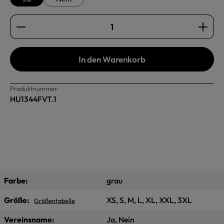
Produkt Anzahl: Gib den gewünschten Wert ein oder b
In den Warenkorb
Produktnummer:
HU1344FVT.1
Farbe:
grau
Größe:
XS, S, M, L, XL, XXL, 3XL
Größentabelle
Vereinsname:
Ja, Nein