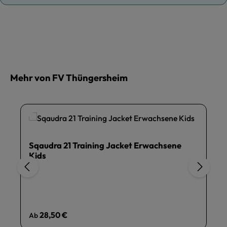
Mehr von FV Thüngersheim
Sqaudra 21 Training Jacket Erwachsene
Kids
Regulärer Preis:
28,50 €
Ab