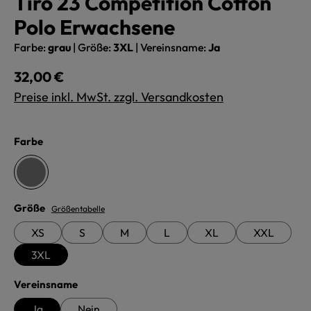
Tiro 23 Competition Cotton
Polo Erwachsene
Farbe:
grau
|
Größe:
3XL
|
Vereinsname:
Ja
Regulärer Preis:
32,00 €
Preise inkl. MwSt. zzgl. Versandkosten
auswählen
Farbe
grau
auswählen
Größe
Größentabelle
XS
S
M
L
XL
XXL
3XL
auswählen
Vereinsname
Ja
Nein