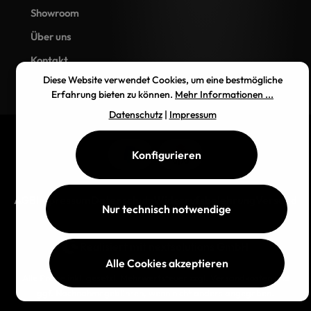
Showroom
Über uns
Kontakt
Diese Website verwendet Cookies, um eine bestmögliche
Erfahrung bieten zu können.
Mehr Informationen ...
Datenschutz
|
Impressum
Konfigurieren
AGB
Impressum
Datenschutz
Widerrufsbelehrung
Versand
Nur technisch notwendige
Realisiert mit
nextsolutions GmbH
Alle Cookies akzeptieren
Alle Preise inkl. gesetzl. Mehrwertsteuer zzgl.
Versandkosten
und
ggf. Nachnahmegebühren, wenn nicht anders angegeben.