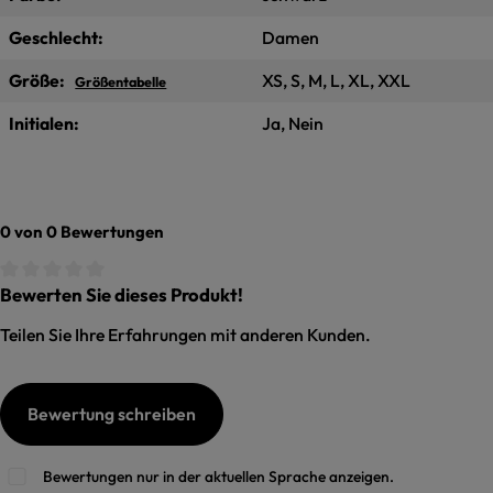
Geschlecht:
Damen
Größe:
XS, S, M, L, XL, XXL
Größentabelle
Initialen:
Ja, Nein
0 von 0 Bewertungen
Bewerten Sie dieses Produkt!
Durchschnittliche Bewertung von 0 von 5 Sternen
Teilen Sie Ihre Erfahrungen mit anderen Kunden.
Bewertung schreiben
Bewertungen nur in der aktuellen Sprache anzeigen.