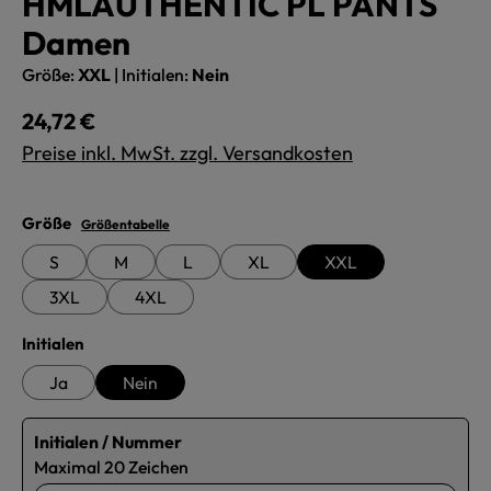
HMLAUTHENTIC PL PANTS
Damen
Größe:
XXL
|
Initialen:
Nein
Regulärer Preis:
24,72 €
Preise inkl. MwSt. zzgl. Versandkosten
auswählen
Größe
Größentabelle
S
M
L
XL
XXL
3XL
4XL
auswählen
Initialen
Ja
Nein
Initialen / Nummer
Maximal 20 Zeichen