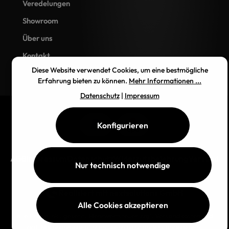
Veredelungen
Showroom
Über uns
Kontakt
Diese Website verwendet Cookies, um eine bestmögliche
Erfahrung bieten zu können.
Mehr Informationen ...
Datenschutz
|
Impressum
Konfigurieren
AGB
Impressum
Datenschutz
Widerrufsbelehrung
Versand
Nur technisch notwendige
Realisiert mit
nextsolutions GmbH
Alle Cookies akzeptieren
Alle Preise inkl. gesetzl. Mehrwertsteuer zzgl.
Versandkosten
und
ggf. Nachnahmegebühren, wenn nicht anders angegeben.