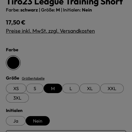
Tiro23 League Training Short
Farbe:
schwarz
|
Größe:
M
|
Initialen:
Nein
Regulärer Preis:
17,50 €
Preise inkl. MwSt. zzgl. Versandkosten
auswählen
Farbe
schwarz
auswählen
Größe
Größentabelle
XS
S
M
L
XL
XXL
3XL
auswählen
Initialen
Ja
Nein