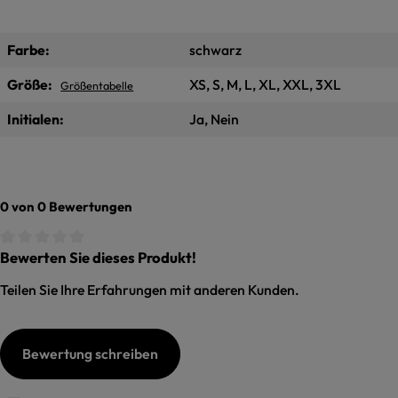
Farbe:
schwarz
Größe:
XS, S, M, L, XL, XXL, 3XL
Größentabelle
Initialen:
Ja, Nein
0 von 0 Bewertungen
Bewerten Sie dieses Produkt!
Durchschnittliche Bewertung von 0 von 5 Sternen
Teilen Sie Ihre Erfahrungen mit anderen Kunden.
Bewertung schreiben