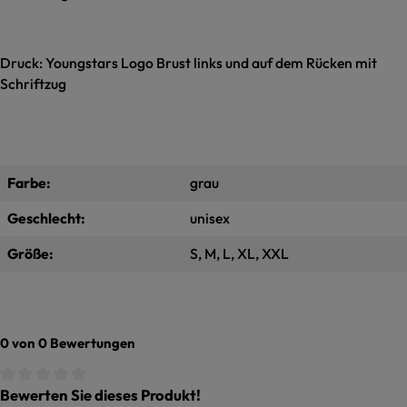
Druck: Youngstars Logo Brust links und auf dem Rücken mit
Schriftzug
Farbe:
grau
Geschlecht:
unisex
Größe:
S, M, L, XL, XXL
0 von 0 Bewertungen
Bewerten Sie dieses Produkt!
Durchschnittliche Bewertung von 0 von 5 Sternen