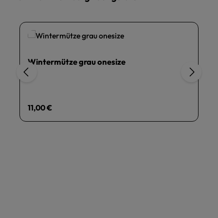
Wintermütze grau onesize
Regulärer Preis:
11,00 €