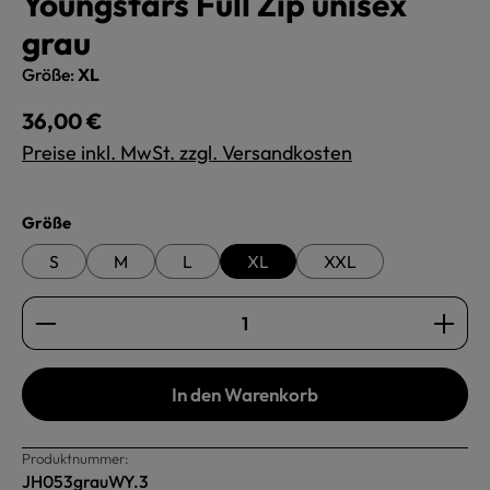
Youngstars Full Zip unisex
grau
Größe:
XL
Regulärer Preis:
36,00 €
Preise inkl. MwSt. zzgl. Versandkosten
auswählen
Größe
S
M
L
XL
XXL
Produkt Anzahl: Gib den gewünschten Wert ein oder b
In den Warenkorb
Produktnummer:
JH053grauWY.3