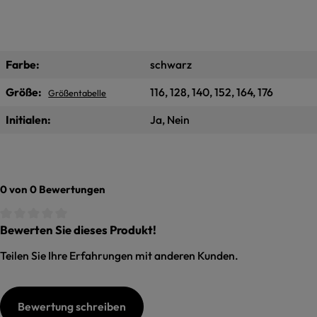
Farbe:
schwarz
Größe:
116, 128, 140, 152, 164, 176
Größentabelle
Initialen:
Ja, Nein
0 von 0 Bewertungen
Bewerten Sie dieses Produkt!
Durchschnittliche Bewertung von 0 von 5 Sternen
Teilen Sie Ihre Erfahrungen mit anderen Kunden.
Bewertung schreiben