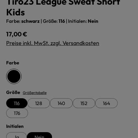
Tiro23 League Sweat Short
Kids
Farbe:
schwarz
|
Größe:
116
|
Initialen:
Nein
Regulärer Preis:
17,00 €
Preise inkl. MwSt. zzgl. Versandkosten
auswählen
Farbe
schwarz
auswählen
Größe
Größentabelle
116
128
140
152
164
176
auswählen
Initialen
Ja
Nein