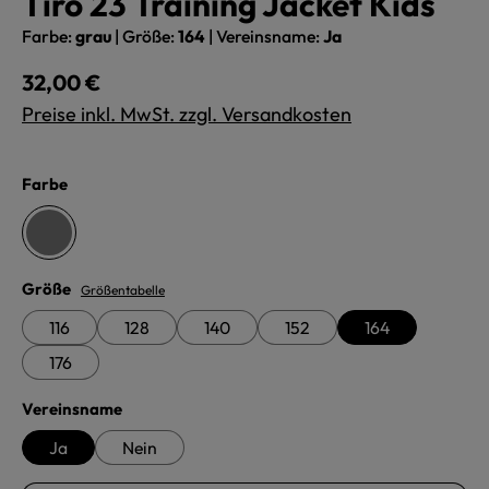
Tiro 23 Training Jacket Kids
Farbe:
grau
|
Größe:
164
|
Vereinsname:
Ja
Regulärer Preis:
32,00 €
Preise inkl. MwSt. zzgl. Versandkosten
auswählen
Farbe
grau
auswählen
Größe
Größentabelle
116
128
140
152
164
176
auswählen
Vereinsname
Ja
Nein