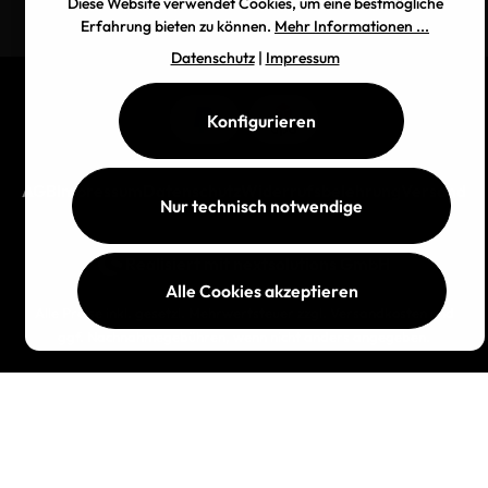
Diese Website verwendet Cookies, um eine bestmögliche
Erfahrung bieten zu können.
Mehr Informationen ...
Datenschutz
|
Impressum
Konfigurieren
AGB
Impressum
Datenschutz
Widerrufsbelehrung
Versand
Nur technisch notwendige
Realisiert mit
nextsolutions GmbH
Alle Cookies akzeptieren
Alle Preise inkl. gesetzl. Mehrwertsteuer zzgl.
Versandkosten
und
ggf. Nachnahmegebühren, wenn nicht anders angegeben.