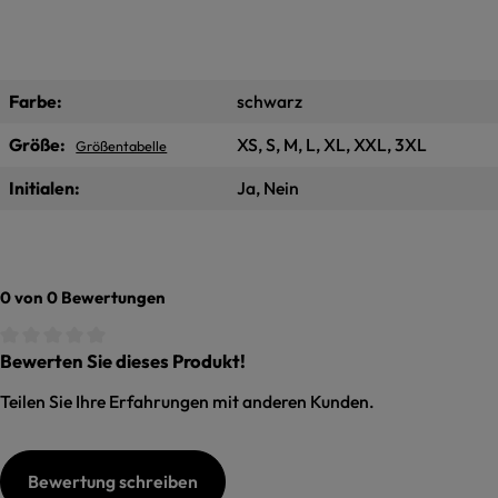
Farbe:
schwarz
Größe:
XS, S, M, L, XL, XXL, 3XL
Größentabelle
Initialen:
Ja, Nein
0 von 0 Bewertungen
Bewerten Sie dieses Produkt!
Durchschnittliche Bewertung von 0 von 5 Sternen
Teilen Sie Ihre Erfahrungen mit anderen Kunden.
Bewertung schreiben