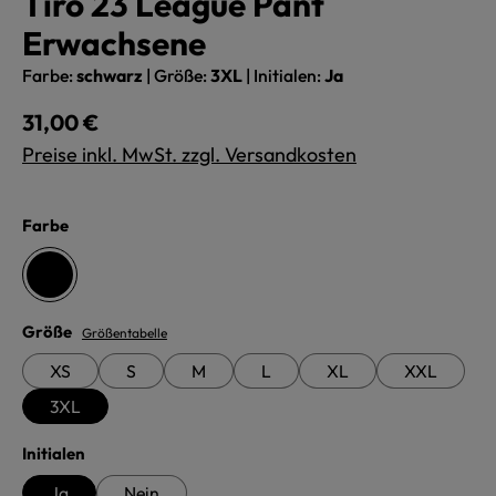
Tiro 23 League Pant
Erwachsene
Farbe:
schwarz
|
Größe:
3XL
|
Initialen:
Ja
Regulärer Preis:
31,00 €
Preise inkl. MwSt. zzgl. Versandkosten
auswählen
Farbe
schwarz
auswählen
Größe
Größentabelle
XS
S
M
L
XL
XXL
3XL
auswählen
Initialen
Ja
Nein