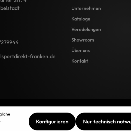
rter Str. 4
belstadt
Unternehmen
Kataloge
Veredelungen
Showroom
7279944
Über uns
lsportdirekt-franken.de
Kontakt
gliche
..
Konfigurieren
Nur technisch notw