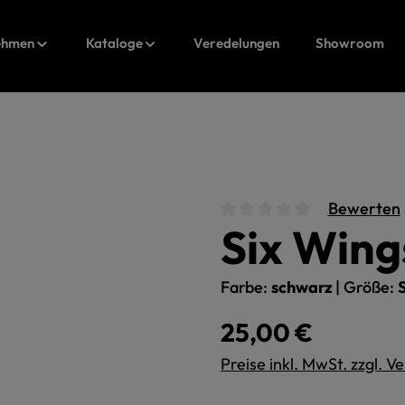
ehmen
Kataloge
Veredelungen
Showroom
Bewerten
Six Wing
Durchschnittliche Bewert
Farbe:
schwarz
|
Größe:
Regulärer Preis:
25,00 €
Preise inkl. MwSt. zzgl. 