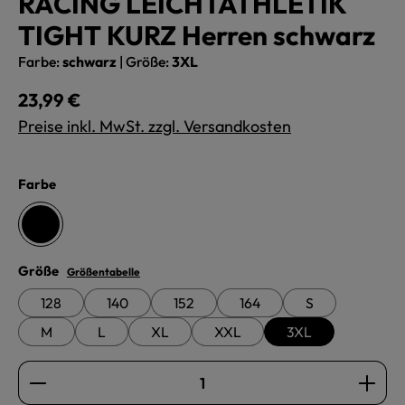
RACING LEICHTATHLETIK
TIGHT KURZ Herren schwarz
Farbe:
schwarz
|
Größe:
3XL
Regulärer Preis:
23,99 €
Preise inkl. MwSt. zzgl. Versandkosten
auswählen
Farbe
schwarz
auswählen
Größe
Größentabelle
128
140
152
164
S
M
L
XL
XXL
3XL
Produkt Anzahl: Gib den gewünschten Wert ein oder b