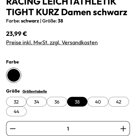
RACING LEICHTATHLETIK
TIGHT KURZ Damen schwarz
Farbe:
schwarz
|
Größe:
38
Regulärer Preis:
23,99 €
Preise inkl. MwSt. zzgl. Versandkosten
auswählen
Farbe
schwarz
auswählen
Größe
Größentabelle
32
34
36
38
40
42
44
Produkt Anzahl: Gib den gewünschten Wert ein oder b