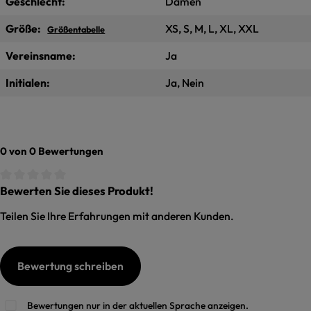
Geschlecht:
Damen
Größe:
XS, S, M, L, XL, XXL
Größentabelle
Vereinsname:
Ja
Initialen:
Ja, Nein
0 von 0 Bewertungen
Bewerten Sie dieses Produkt!
Durchschnittliche Bewertung von 0 von 5 Sternen
Teilen Sie Ihre Erfahrungen mit anderen Kunden.
Bewertung schreiben
Bewertungen nur in der aktuellen Sprache anzeigen.