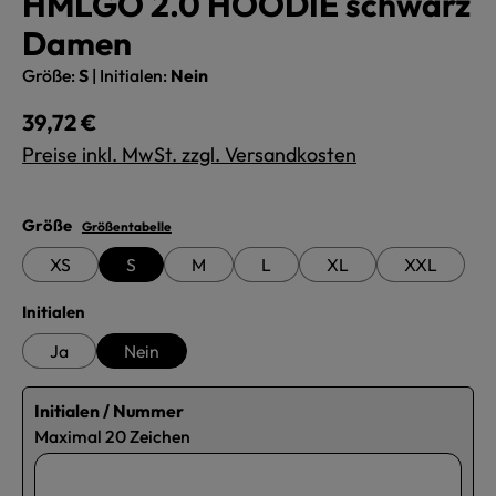
HMLGO 2.0 HOODIE schwarz
Damen
Größe:
S
|
Initialen:
Nein
Regulärer Preis:
39,72 €
Preise inkl. MwSt. zzgl. Versandkosten
auswählen
Größe
Größentabelle
XS
S
M
L
XL
XXL
auswählen
Initialen
Ja
Nein
Initialen / Nummer
Maximal 20 Zeichen