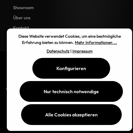
Showroom
Über uns
Kontakt
Diese Website verwendet Cookies, um eine bestmögliche
Erfahrung bieten zu können.
Mehr Informationen ...
Datenschutz
|
Impressum
Konfigurieren
AGB
Impressum
Datenschutz
Widerrufsbelehrung
Versand
Nur technisch notwendige
Realisiert mit
nextsolutions GmbH
Alle Cookies akzeptieren
Alle Preise inkl. gesetzl. Mehrwertsteuer zzgl.
Versandkosten
und
ggf. Nachnahmegebühren, wenn nicht anders angegeben.