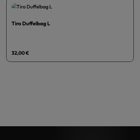
Tiro Duffelbag L
Regulärer Preis:
32,00 €