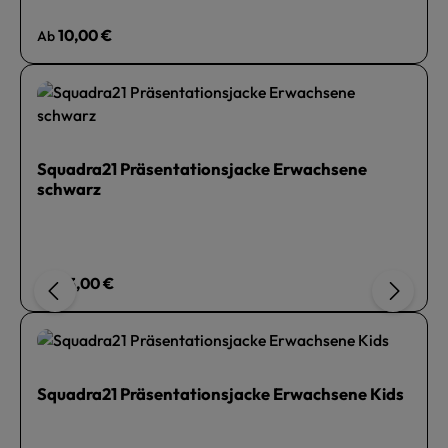
Regulärer Preis:
10,00 €
Ab
Squadra21 Präsentationsjacke Erwachsene
schwarz
Regulärer Preis:
33,00 €
Ab
Squadra21 Präsentationsjacke Erwachsene Kids