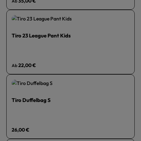
Regulärer Preis:
35,00 €
Ab
Tiro 23 League Pant Kids
Regulärer Preis:
22,00 €
Ab
Tiro Duffelbag S
Regulärer Preis:
26,00 €