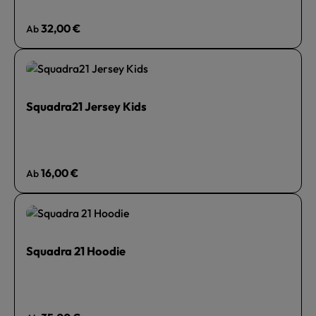
Regulärer Preis:
32,00 €
Ab
Squadra21 Jersey Kids
Regulärer Preis:
16,00 €
Ab
Squadra 21 Hoodie