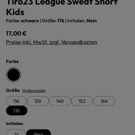
Tiro23 League Sweat Short
Kids
Farbe:
schwarz
|
Größe:
176
|
Initialen:
Nein
Regulärer Preis:
17,00 €
Preise inkl. MwSt. zzgl. Versandkosten
auswählen
Farbe
schwarz
auswählen
Größe
Größentabelle
116
128
140
152
164
176
auswählen
Initialen
Ja
Nein