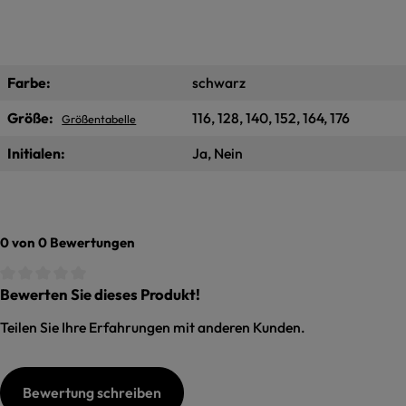
Farbe:
schwarz
Größe:
116, 128, 140, 152, 164, 176
Größentabelle
Initialen:
Ja, Nein
0 von 0 Bewertungen
Bewerten Sie dieses Produkt!
Durchschnittliche Bewertung von 0 von 5 Sternen
Teilen Sie Ihre Erfahrungen mit anderen Kunden.
Bewertung schreiben