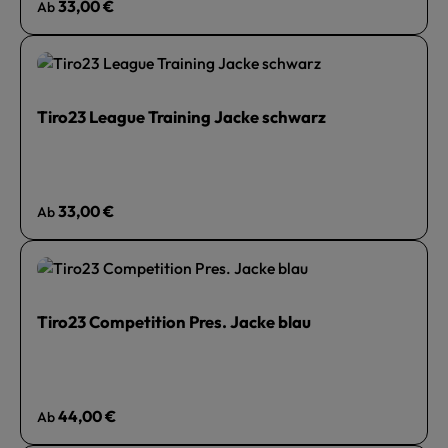
Regulärer Preis:
33,00 €
Ab
Tiro23 League Training Jacke schwarz
Regulärer Preis:
33,00 €
Ab
Tiro23 Competition Pres. Jacke blau
Regulärer Preis:
44,00 €
Ab