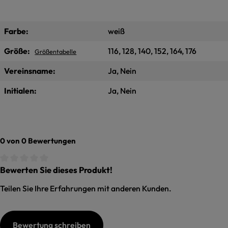
Farbe:
weiß
Größe:
116, 128, 140, 152, 164, 176
Größentabelle
Vereinsname:
Ja, Nein
Initialen:
Ja, Nein
0 von 0 Bewertungen
Bewerten Sie dieses Produkt!
Durchschnittliche Bewertung von 0 von 5 Sternen
Teilen Sie Ihre Erfahrungen mit anderen Kunden.
Bewertung schreiben