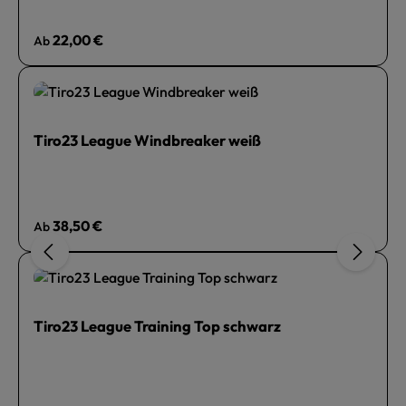
Regulärer Preis:
22,00 €
Ab
Tiro23 League Windbreaker weiß
Regulärer Preis:
38,50 €
Ab
Tiro23 League Training Top schwarz