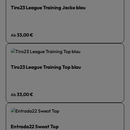
Tiro23 League Training Jacke blau
Regulärer Preis:
33,00 €
Ab
Tiro23 League Training Top blau
Regulärer Preis:
33,00 €
Ab
Entrada22 Sweat Top