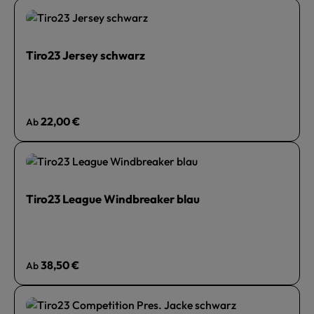
Tiro23 Jersey schwarz
Regulärer Preis:
22,00 €
Ab
Tiro23 League Windbreaker blau
Regulärer Preis:
38,50 €
Ab