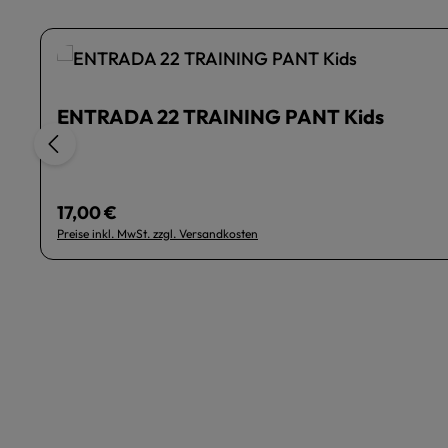
lächen um die Anzahl zu erhöhen oder zu r
ENTRADA 22 TRAINING PANT Kids
17,00 €
Regulärer Preis:
Preise inkl. MwSt. zzgl. Versandkosten