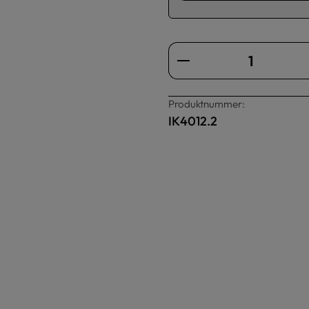
Produkt Anzahl: Gi
Produktnummer:
IK4012.2