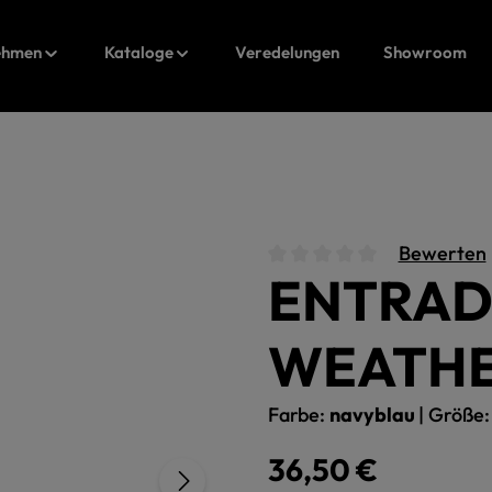
ehmen
Kataloge
Veredelungen
Showroom
Bewerten
ENTRADA
Durchschnittliche Bewert
WEATHE
Farbe:
navyblau
|
Größe
Regulärer Preis:
36,50 €