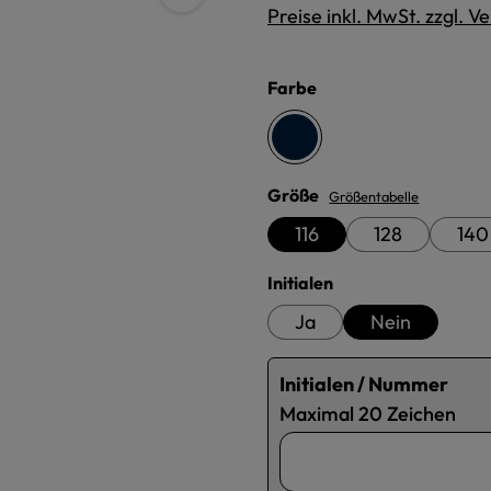
Preise inkl. MwSt. zzgl. 
auswählen
Farbe
navyblau
auswählen
Größe
Größentabelle
116
128
140
auswählen
Initialen
Ja
Nein
Initialen / Nummer
Maximal 20 Zeichen