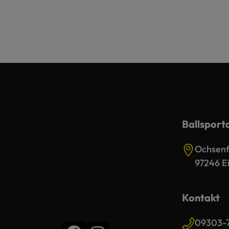
Ballsport
Ochsenfu
97246 Ei
Kontakt
09303-