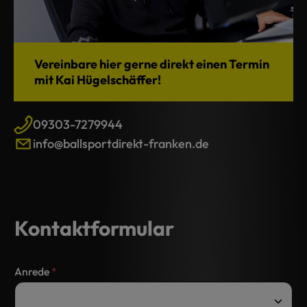
Vereinbare hier gerne direkt einen Termin
mit Kai Hügelschäffer!
09303-7279944
info@ballsportdirekt-franken.de
Kontaktformular
Anrede
*